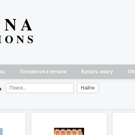
ры
Готовится к печати
Купить книгу
Об
▴