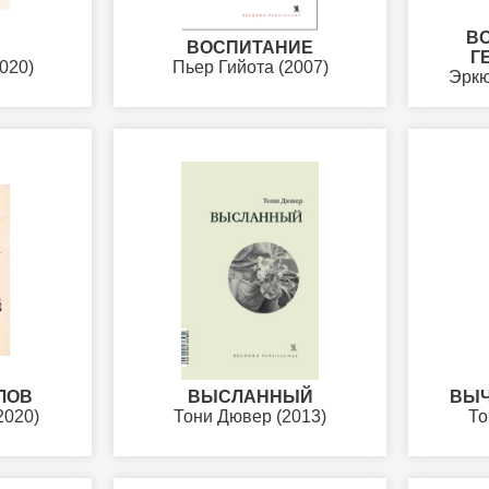
В
ВОСПИТАНИЕ
Г
020)
Пьер Гийота (2007)
Эркю
ЛОВ
ВЫСЛАННЫЙ
ВЫЧ
2020)
Тони Дювер (2013)
То