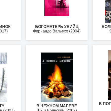
ДИНОК
БОГОМАТЕРЬ УБИЙЦ
БОЛ
017)
Фернандо Вальехо (2004)
К
В ПО
TY
В НЕЖНОМ МАРЕВЕ
н (2007)
Шиш Брянский (2002)