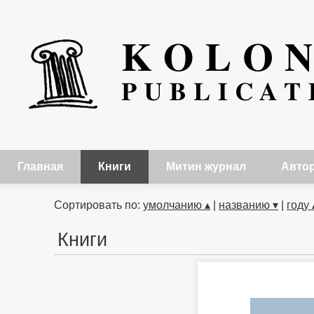
Главная
Книги
Митин журнал
Авто
Сортировать по:
умолчанию ▴
|
названию ▾
|
году 
Книги