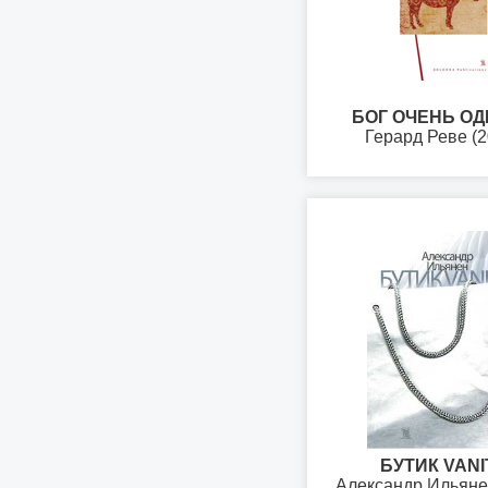
БОГ ОЧЕНЬ О
Герард Реве (2
БУТИК VANI
Александр Ильяне