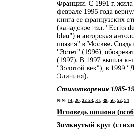
Франции. C 1991 г. жила
феврале 1995 года вернул
книга ее французских сти
(канадское изд. "Ecrits d
bleu") и авторская анто
поэзия" в Москве. Созда
"Эстет" (1996), обозрева
(1997). В 1997 вышла кни
"Золотой век"), в 1999 "
Элинина).
Стихотворения 1985-1
№№
14
,
20
,
22-23
,
31
,
38
,
50
,
52
,
54
Исповедь шпиона (особ
Замкнутый круг
(стихи