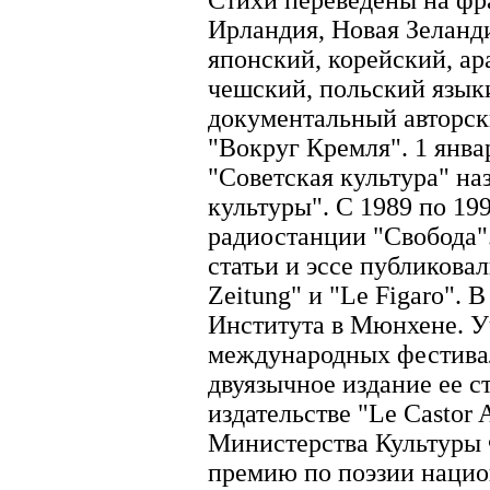
Стихи переведены на фр
Ирландия, Новая Зеланди
японский, корейский, ар
чешский, польский языки
документальный авторс
"Вокруг Кремля". 1 январ
"Советская культура" на
культуры". С 1989 по 19
радиостанции "Свобода"
статьи и эссе публиковал
Zeitung" и "Le Figaro". 
Института в Мюнхене. У
международных фестива
двуязычное издание ее ст
издательстве "Le Castor A
Министерства Культуры 
премию по поэзии нацио