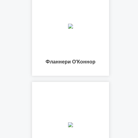
Фланнери О'Коннор