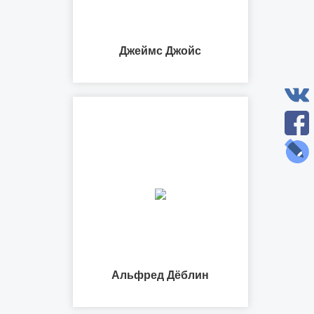
Джеймс Джойс
Альфред Дёблин