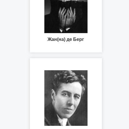
Жан(на) де Берг