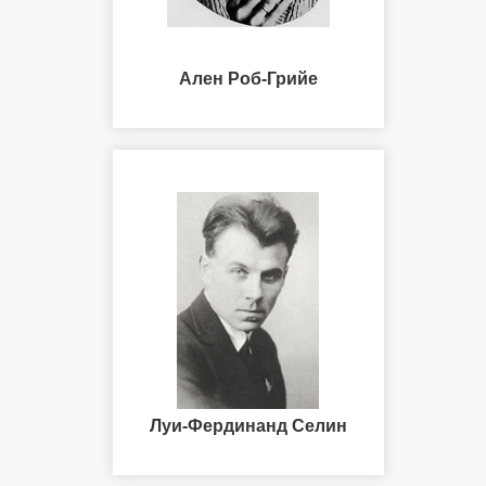
Ален Роб-Грийе
Луи-Фердинанд Селин