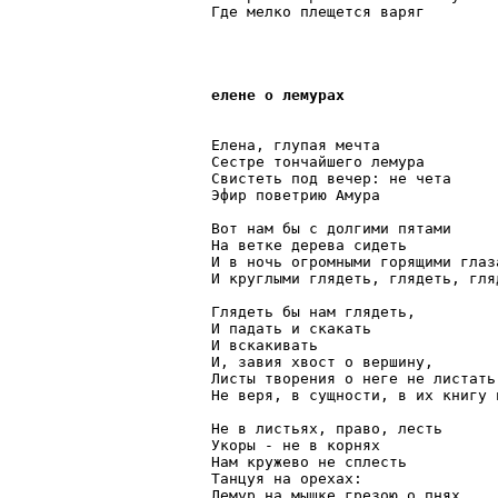
Где мелко плещется варяг

елене о лемурах
Елена, глупая мечта 

Сестре тончайшего лемура

Свистеть под вечер: не чета

Эфир поветрию Амура

Вот нам бы с долгими пятами

На ветке дерева сидеть

И в ночь огромными горящими глаза
И круглыми глядеть, глядеть, гляд
Глядеть бы нам глядеть,

И падать и скакать

И вскакивать

И, завия хвост о вершину,

Листы творения о неге не листать

Не веря, в сущности, в их книгу и
Не в листьях, право, лесть

Укоры - не в корнях

Нам кружево не сплесть

Танцуя на орехах:

Лемур на мышке грезою о пнях
