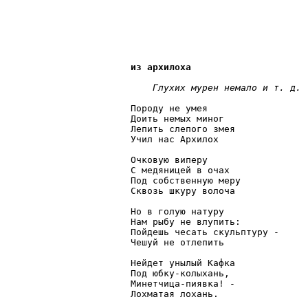
из архилоха
    Глухих мурен немало и т. д.
Породу не умея

Доить немых миног

Лепить слепого змея

Учил нас Архилох

Очковую виперу

С медяницей в очах

Под собственную меру

Сквозь шкуру волоча

Но в голую натуру

Нам рыбу не влупить:

Пойдешь чесать скульптуру -

Чешуй не отлепить

Нейдет унылый Кафка

Под юбку-колыхань,

Минетчица-пиявка! -

Лохматая лохань. 
