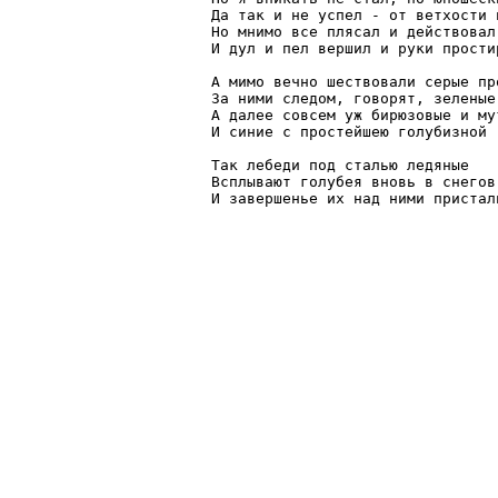
Да так и не успел - от ветхости н
Но мнимо все плясал и действовал 
И дул и пел вершил и руки простир
А мимо вечно шествовали серые про
За ними следом, говорят, зеленые
А далее совсем уж бирюзовые и мут
И синие с простейшею голубизной -
Так лебеди под сталью ледяные

Всплывают голубея вновь в снегов
И завершенье их над ними присталь