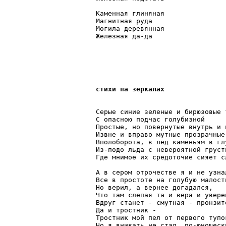
Каменная глиняная

Магнитная руда

Могила деревянная

Железная да-да

стихи на зеркалах
Серые синие зеленые и бирюзовые т
С опасною подчас голубизной

Простые, но повернутые внутрь и 
Извне и вправо мутные прозрачные 
Вполоборота, в лед каменьям в глу
Из-подо льда с невероятной грусть
Где мнимое их средоточие сияет с
А в сером отрочестве я и не узнал
Все в простоте на голубую малость
Но верил, а вернее догадался,

Что там слепая та и вера и увере
Вдруг станет - смутная - пронзит
Да и тростник -

Тростник мой пел от первого тупо
Но я вникать не стал, по-юношески