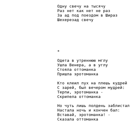
Одну свечу на тысячу

Раз нет как нет не раз

За ад под поездом в Шираз

Шехерезад свечу

*

Одета в утреннюю мглу

Ушла Венера, а в углу

Стояла оттоманка

Пришла эротоманка

Кто клеил пух на плешь кудрей

С зарей, был вечером мудрей:

Терпи, эротоманка - 

Скрипела оттоманка

Но чуть лишь полдень заблистал

Настала ночь и кончен бал:

Вставай, эротоманка! -

Сказала оттоманка
