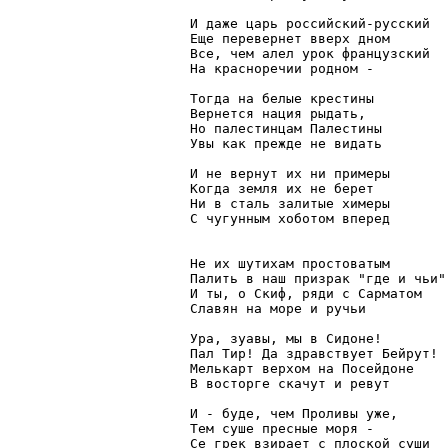
И даже царь российский-русский

Еще перевернет вверх дном

Все, чем алел урок французский

На красноречии родном -

Тогда на белые крестины

Вернется нация рыдать,

Но палестинцам Палестины

Увы как прежде не видать

И не вернут их ни примеры

Когда земля их не берет

Ни в сталь залитые химеры

С чугунным хоботом вперед

Не их шутихам простоватым

Палить в наш призрак "где и чьи"

И ты, о Скиф, ряди с Сарматом

Славян на море и ручьи

Ура, зуавы, мы в Сидоне!

Пал Тир! Да здравствует Бейрут!

Мелькарт верхом на Посейдоне

В восторге скачут и ревут

И - буде, чем Проливы уже,

Тем суше пресные моря -

Се грек взирает с плоской суши
