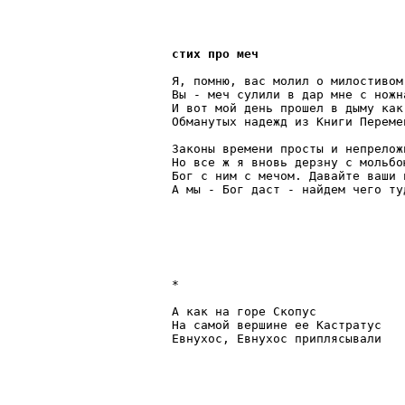
стих про меч
Я, помню, вас молил о милостивом 
Вы - меч сулили в дар мне с ножна
И вот мой день прошел в дыму как 
Обманутых надежд из Книги Перемен
Законы времени просты и непреложн
Но все ж я вновь дерзну с мольбо
Бог с ним с мечом. Давайте ваши н
А мы - Бог даст - найдем чего туд
*

А как на горе Скопус

На самой вершине ее Кастратус

Евнухос, Евнухос приплясывали
