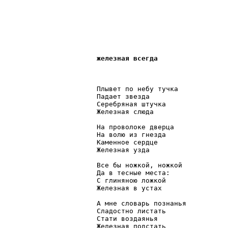
железная всегда 
Плывет по небу тучка

Падает звезда

Серебряная штучка

Железная слюда

На проволоке дверца

На волю из гнезда

Каменное сердце

Железная узда

Все бы ножкой, ножкой

Да в тесные места:

С глиняною ложкой

Железная в устах

А мне словарь познанья

Сладостно листать

Стати воздаянья

Железная подстать
