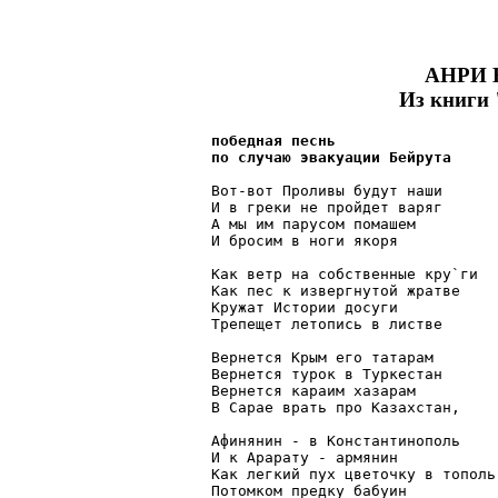
АНРИ
Из книги
победная песнь

по случаю эвакуации Бейрута
Вот-вот Проливы будут наши

И в греки не пройдет варяг

А мы им парусом помашем

И бросим в ноги якоря

Как ветр на собственные кру`ги

Как пес к извергнутой жратве

Кружат Истории досуги

Трепещет летопись в листве

Вернется Крым его татарам

Вернется турок в Туркестан

Вернется караим хазарам

В Сарае врать про Казахстан,

Афинянин - в Константинополь

И к Арарату - армянин

Как легкий пух цветочку в тополь

Потомком предку бабуин
