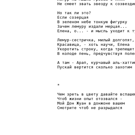
Не смеет звать звезду к созвезди
Но так ли это?

Если созерцая

В зеленом небе тонкую фигурку

Зачем лемуру издали мерцая...

Елена, о... - и мысль уходит к ту
Лемур-сестричка, милый долгопят,

Красавица, - хоть научи, Елена

Укоротить строку, когда трепещет 
В колоде пень, предчувствуя полен
А там - Арап, курчавый аль-хаттим
Пускай вертится сколько захотим

*

Чем зреть в цвету давайте вспашем
Чтоб жизни опыт отозвался -

Мой Дон Жуан в донжоне вашем

Смотрите чтоб не разрыдался
