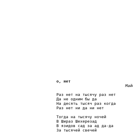
о, нет 
               Май
Раз нет на тысячу раз нет

Да не одним бы да

На десять тысяч раз когда

Раз нет ни да ни нет

Тогда на тысячу ночей

В Шираз Шехерезад

В язидов сад за ад да-да

За тысячей свечей
