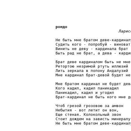
рондо
               Ларис
Не быть мне братом деве-кардиналу
Судить кого - попробуй - виноват

Винить не деву - кардинала брат

Быть рад не брат, а дева - кардин
Брат деве кардиналом быть не мне:
Ретортою незримой ртуть иллюзий

Лить зеркала в попону Андалузий

Мне кардинал брат-девой будет не.
Мне братом кардинал не будет дева
Кого кадил, кадил паникадил

Паникадил, кадил и угодил

Брат-кардинал не быть кого мне де
Чтоб грезой грозовою за амвон

Небытия - вот летит он вон,

Еще стеная. Колокольный звон

Стоит дождем на зависть минералу:
Не быть мне братом деве-кардиналу