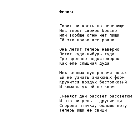
Феникс
Горит ли кость на пепелище

Иль тлеет свежее бревно

Или вообще огню нет пищи

Ей это право все равно

Она летит теперь наверно

Летит куда-нибудь туда

Где здешнее недостоверно

Как еле слышная дуда

Меж вечных лун рогами новых

Ей не узнать знакомых форм

Кружится воздух бестолковый

И комары уж ей не корм

Сменяют дни рассвет рассветом

И что ни день - другие щи

Сгорела птичка, больше нету

Теперь ищи ее свищи
