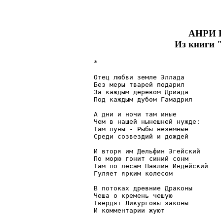
АНРИ
Из книги 
*

Отец любви земле Эллада

Без меры тварей подарил

За каждым деревом Дриада

Под каждым дубом Гамадрил

А дни и ночи там иные

Чем в нашей нынешней нужде:

Там луны - Рыбы неземные 

Среди созвездий и дождей

И вторя им Дельфин Эгейский

По морю гонит синий сонм

Там по лесам Павлин Индейский

Гуляет ярким колесом

В потоках древние Драконы

Чеша о кремень чешую

Твердят Ликурговы законы

И комментарии жуют
