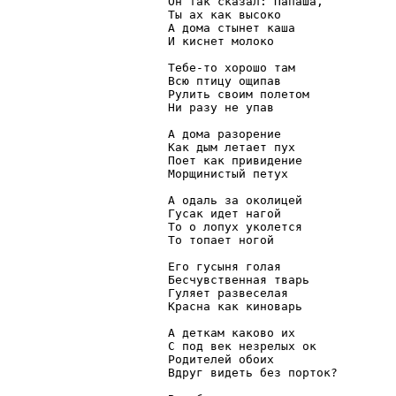
Он так сказал: Папаша,

Ты ах как высоко

А дома стынет каша

И киснет молоко

Тебе-то хорошо там

Всю птицу ощипав

Рулить своим полетом

Ни разу не упав

А дома разорение

Как дым летает пух

Поет как привидение

Морщинистый петух

А одаль за околицей

Гусак идет нагой

То о лопух уколется

То топает ногой

Его гусыня голая

Бесчувственная тварь

Гуляет развеселая

Красна как киноварь

А деткам каково их

С под век незрелых ок

Родителей обоих

Вдруг видеть без порток?
