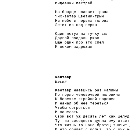
Индеечки пестрей

На блюдце плавает трава

Чих-ветер цветик-трын

На небе в перьях голова

Летит из-под перин

Один петух на тучку сел

Другой поодаль ржал

Еще один про это спел

И веком задрожал 

кентавр
Басня
Кентавр наевшись раз малины

По горло человечьей половины

К березке стройной подошел

И начал об нее тереться

Чтобы согреться

И почесать

Свой вот уж десять лет как шелуди
Тут из соседнего дупла ему ответи
Что жизнь-то наша братец значит 
И что сойдет с копыт, то с рук не