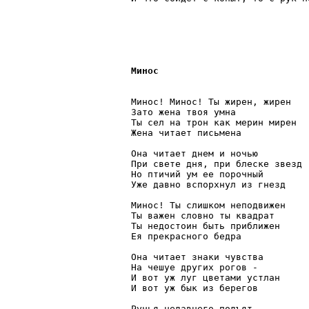
Минос
Минос! Минос! Ты жирен, жирен

Зато жена твоя умна

Ты сел на трон как мерин мирен

Жена читает письмена

Она читает днем и ночью

При свете дня, при блеске звезд

Но птичий ум ее порочный

Уже давно вспорхнул из гнезд

Минос! Ты слишком неподвижен

Ты важен словно ты квадрат

Ты недостоин быть приближен

Ея прекрасного бедра

Она читает знаки чувства

На чешуе других рогов -

И вот уж луг цветами устлан

И вот уж бык из берегов

Ручья недавнего подъят,
