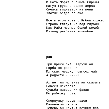
И мать Моржа с лицом Сирены

Нагую грудь в волне держа

Смеясь виднеется из пены

Златые бедра обнажа

Все в этом крае с Рыбой схоже:

Страна глядит из-под глубин

Как Рыбы мрамор белой кожей

Из-под разбитых коломбин

рок
Три пряхи ох! Старухи ай!

Горба не разогни

Их скис медок, повысох чай

А радости - ни-ни

Ах нет ни молвить ни сказать

Совсем нехорошо

Судьбы наседочки фазан

По рябушку пошел

Скорлупку новую надев

Малиновой сестре

Теперь он крутит вечных дев
