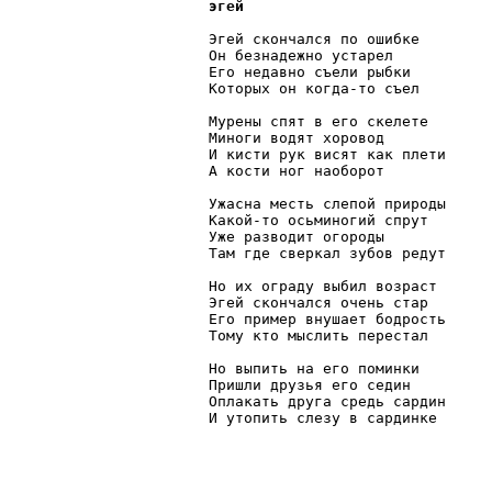
эгей
Эгей скончался по ошибке

Он безнадежно устарел

Его недавно съели рыбки

Которых он когда-то съел

Мурены спят в его скелете

Миноги водят хоровод

И кисти рук висят как плети

А кости ног наоборот

Ужасна месть слепой природы

Какой-то осьминогий спрут

Уже разводит огороды

Там где сверкал зубов редут

Но их ограду выбил возраст

Эгей скончался очень стар

Его пример внушает бодрость

Тому кто мыслить перестал

Но выпить на его поминки

Пришли друзья его седин

Оплакать друга средь сардин

И утопить слезу в сардинке
