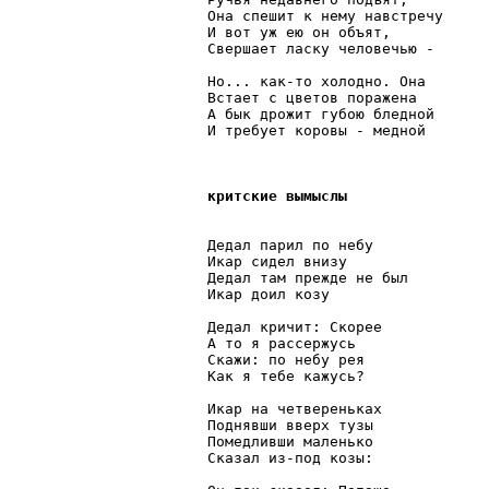
Она спешит к нему навстречу

И вот уж ею он объят,

Свершает ласку человечью -

Но... как-то холодно. Она

Встает с цветов поражена

А бык дрожит губою бледной

И требует коровы - медной

критские вымыслы
Дедал парил по небу

Икар сидел внизу

Дедал там прежде не был

Икар доил козу

Дедал кричит: Скорее

А то я рассержусь

Скажи: по небу рея

Как я тебе кажусь?

Икар на четвереньках

Поднявши вверх тузы

Помедливши маленько

Сказал из-под козы:
