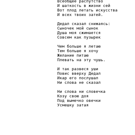
Всеобщее распутство

И шаткость в жизни сей

Вот плод летать искусства

И всех твоих затей.

Дедал сказал снижаясь:

Сыночек мой сынок

Душа моя сжимается

Совсем как пузырек

Чем больше я летаю

Тем больше я хочу

Желание питаю

Плевать на эту чушь.

И так развеся уши

Повис вверху Дедал

Икар его послушал

Ни слова не сказал

Ни слова ни словечка

Козу свою доя

Под вымечко овечки

Усмешку затая
