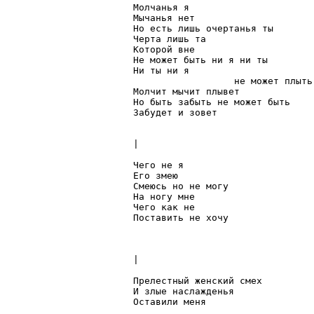
Молчанья я 

Мычанья нет

Но есть лишь очертанья ты

Черта лишь та

Которой вне

Не может быть ни я ни ты

Ни ты ни я

                  не может плыть

Молчит мычит плывет

Но быть забыть не может быть

Забудет и зовет

|

Чего не я

Его змею

Смеюсь но не могу

На ногу мне

Чего как не

Поставить не хочу

|

Прелестный женский смех

И злые наслажденья

Оставили меня
