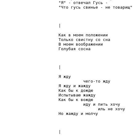
"Я" - отвечал Гусь -

"Что гусь свинье - не товарищ"

|

Как в моем положении

Только свистну со сна

В моем воображении

Голубая сосна

|

Я жду

          чего-то жду

Я жду и жажду

Как бы к дождю

Испытываю жажду

Как бы к вождю

          иду и пить хочу

                иль не хочу

Но жажду и молчу

|
