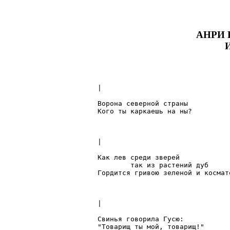
АНРИ
|

Ворона северной страны

Кого ты каркаешь на ны?

|

Как лев среди зверей

	так из растений дуб

Гордится гривою зеленой и космато
|

Свинья говорила Гусю:

"Товарищ ты мой, товарищ!"
