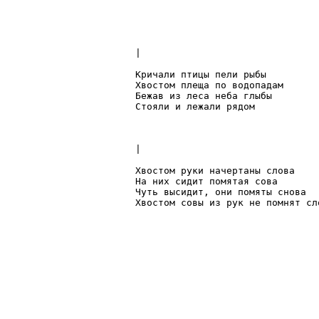
|

Кричали птицы пели рыбы

Хвостом плеща по водопадам

Бежав из леса неба глыбы

Стояли и лежали рядом

|

Хвостом руки начертаны слова

На них сидит помятая сова

Чуть высидит, они помяты снова

Хвостом совы из рук не помнят сло