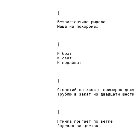
|

Беззастенчиво рыдала

Маша на похоронах

|

И брат

И сват 

И подловат

|

Столетий на хвосте примерно десят
Трублю в закат из двадцати шести

|

Птичка прыгает по ветке

Задевая за цветок
