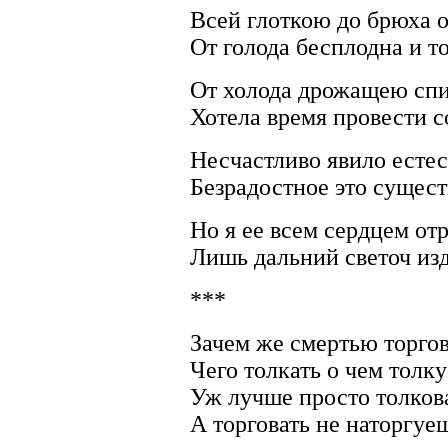
Всей глоткою до брюха 
От голода бесплодна и т
От холода дрожащею сп
Хотела время провести с
Несчастливо явило естес
Безрадостное это сущест
Но я ее всем сердцем от
Лишь дальний светоч изд
***
Зачем же смертью торгов
Чего толкать о чем толк
Уж лучше просто толков
А торговать не наторгуе