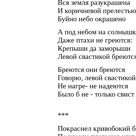
Вся земля разукрашена
И коричневой прелесть
Буйно небо окрашено
А под небом на солнышк
Даже птахи не греются:
Крепыши да заморыши
Левой свастикой бреютс
Бреются они бреются
Говорю, левой свастикой
Не нагре- не надеются
Было б не - только свист
***
Покраснел кривобокий 