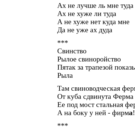
Ах не лучше ль мне туда
Ах не хуже ли туда
А не хуже нет куда мне
Да не уже ах дуда
***
Свинство
Рылое свиноройство
Пятак за трапезой показ
Рыла
Там свиноводческая фер
От куба сдвинута Ферма
Ее под мост стальная фе
А на боку у ней - фирм
а
!
***