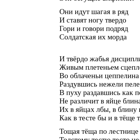
Они идут шагая в ряд
И ставят ногу твердо
Гори и говори подряд
Солдатская их морда
И твёрдо жабья дисципл
Живым плетеньем сцепл
Во облаченьи цеппелина
Раздувшись нежели пел
В пуху раздавшись как 
Не различит в яйце блин
Их в яйцах лбы, в блину
Как в тесте бы и в тёще 
Тощая тёща по лестнице
Толстому тестю тесто не