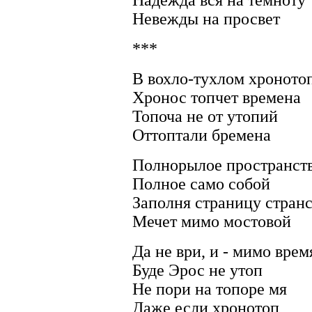
Надежда вся на темноту
Невежды на просвет
***
В вохло-тухлом хроното
Хронос топчет времена
Топоча не от утопий
Оттоптали бремена
Полнорылое пространст
Полное само собой
Заполня страницу стран
Мечет мимо мостовой
Да не ври, и - мимо врем
Буде Эрос не утоп
Не пори на топоре мя
Даже если хронотоп