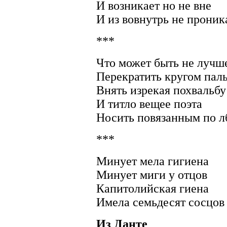
И возникает но не вне
И из вовнутрь не проник
***
Что может быть не лучше
Перекратить кругом пал
Внять изрекая похвальбу
И титло вещее поэта
Носить повязанным по л
***
Минует мела гигиена
Минует миги у отцов
Капитолийская гиена
Имела семьдесят сосцов
Из Данте