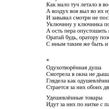
Как мало туч летало в во
А воздух воя выл во их н
И завывал смотри не по
Уключину у ключника п
А ость пера опустошить
Оратай будь, оратору поз
С иным таким же быть и 
*
Одухотворённая душа
Смотрела в окна не дыш
Глядела как одушевлённ
Страется за них обоих д
Удешевлённые товары
Идут за них по нитке с 