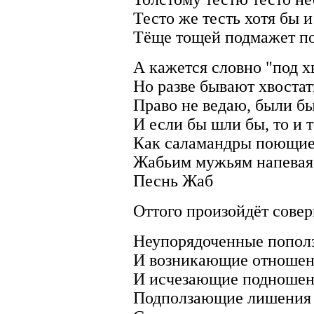
Тесто же тесть хотя бы и
Тёще тощей подмажет по
А кажется словно "под х
Но разве бывают хвоста
Право не ведаю, были б
И если бы шли бы, то и 
Как саламандры поющи
Жабьим мужьям напевая
Песнь Жаб
Оттого произойдёт сове
Неупорядоченные попол
И возникающие отноше
И исчезающие подноше
Подползающие лишения