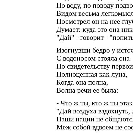
По воду, по поводу подво
Видом весьма легкомыс
Посмотрел он на нее гл
Думает: куда это она ни
"Дай" - говорит - "попить
Изогнувши бедро у исто
С водоносом стояла она
По свидетельству перво
Полноценная как луна,
Когда она полна,
Волна речи ее была:
- Что ж ты, кто ж ты эта
"Дай воздуха вздохнуть, д
Наши нации не общаютс
Меж собой вдвоем не со