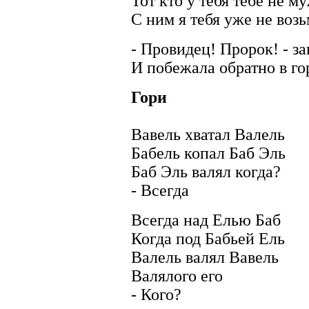
Тот кто у тебя тебе не м
С ним я тебя уже не возь
- Провидец! Пророк! - з
И побежала обратно в го
Гори
Вавель хватал Валель
Бабель копал Баб Эль
Баб Эль валял когда?
- Всегда
Всегда над Елью Баб
Когда под Бабьей Ель
Валель валял Вавель
Валялого его
- Кого?