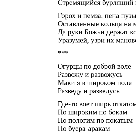
Стремящийся бурлящий 
Горох и пемза, пена пузы
Оставленные кольца на 
Да руки Божьи держат к
Уразумей, узри их манов
***
Огурцы по доброй воле
Развожу и развожусь
Маки я в широком поле
Разведу и разведусь
Где-то воет ширь откато
По широким по бокам
По пологим по покатым
По буера-аракам