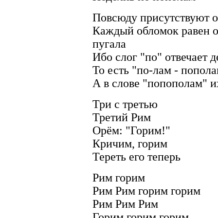
Повсюду присутствуют о
Каждый обломок равен о
пугала
Ибо слог "по" отвечает 
То есть "по-лам - попол
А в слове "попополам" и
Три с третью
Третий Рим
Орём: "Горим!"
Кричим, горим
Тереть его теперь
Рим горим
Рим Рим горим горим
Рим Рим Рим
Горим горим горим