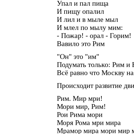
Упал и пал пища
И пищу опалил
И лил и в мыле мыл
И млел по мылу мим:
- Пожар! - орал - Горим!
Вавило это Рим
"Он" это "им"
Подумать только: Рим и
Всё равно что Москву н
Происходит развитие дв
Рим. Мир мри!
Мори мир, Рим!
Рои Рима мори
Моря Рома мри мира
Мрамор мира мори мир 