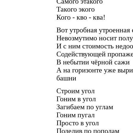
Самого этакого
Такого экого
Кого - кво - ква!
Вот утробная утроенная
Невозмутимо носит пол
И с ним стоимость нед
Содействующей пропаже
В небытии чёрной сажи
А на горизонте уже выр
башни
Строим угол
Гоним в угол
Загибаем по углам
Гоним пугал
Просто в угол
Поделив по пополам