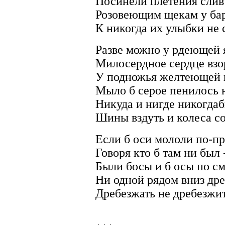
Посинели плетения слив
Розовеющим щекам у б
К никогда их улыбки не 
Разве можно у рдеющей 
Милосердное сердце взо
У подножья желтеющей 
Мыло б серое пенилось 
Никуда и нигде никогда
Шины вздуть и колеса со
Если б оси мололи по-п
Говоря кто б там ни был 
Были босы и б осы по с
Ни одной рядом вниз др
Дребезжать не дребезжи