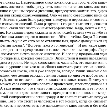
ебе покажут... Параллельное кино появилось для того, чтобы разр
ино, для того, чтобы разрушить повествовательно кино, для тог
кино с единым героем (неважно, председатель колхоза это, дире
ия или страдающая женщина). Оно же ввело совершенно иной с
. Значит, нужно было разрушить ведущего персонажа и соответ
о взаимоотношений. Были разрушены социальные связи, сюжетн
енно, связи уже чисто кинематографические. Кадр, монтаж и т.д.
но. Но дальше перед каждым из этих людей встали уже сугубо т
 Они оказались где-то в положении Эйзенштейна. Когда Эйзенш
имать, ему не от чего было отталкиваться, кроме движущихся к
бытия поезда", "Встречи такого-то генерала"... И вот наше кино
 лет развития превратилось в самое начало кинематографа. Люд
посмотреть нечто заранее известное. И все еще продолжали удив
то открытия, которые совершили Эйзенштейн и наши параллельщ
дного уровня. Не надо сопоставлять масштабы, это выяснится по
ия на уровне каких-то важнейших кинематографических вещей. 
осковская школа, как я уже говорила, гораздо лучше знакома с 
рафом, чем ленинградская. Ленинградцы во многом изобретают 
огу!), но это все же лишает их каких-то важных токов. Потому чт
 можем себя синхронизировать с процессами, происходящими в 
 А ведь понятно, что в чем-то мы должны совпадать, и те точки, 
ем, они-то и дают возможность превратиться в линию, в вектор.
 этой синхронизации ленинградцам не хватает какого-то воздуха
ино. Того, что стоит за человеком в тот момент, когда он снимае
бы сесть и пересмотреть все параллельное кино заново и без пуб