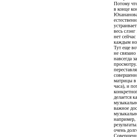
Потому что
в конце ко
Юхананова.
естественн
устраивает
весь слэнг
нет сейчас
каждым но
Тут еще во
не связано
навсегда з
просмотру.
переставля
совершенно
матрицы в 
часа), и п
конкретно
делается к
музыкально
важное дос
музыкально
например, 
результаты
очень долг
Совершенно