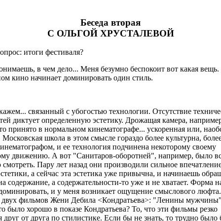
Беседа вторая
С ОЛЬГОЙ ХРУСТАЛЕВОЙ
прос: итоги фестиваля?
нимаешь, в чем дело... Меня безумно беспокоит вот какая вещь.
ом кино начинает доминировать один стиль.
кажем... связанный с убогостью технологии. Отсутствие технич
ей диктует определенную эстетику. Дрожащая камера, например
это принято в нормальном кинематографе... ускоренная или, наоб
.. Московская школа в этом смысле гораздо более культурна, более
инематографом, и ее технология подчинена некоторому своему
му движению. А вот "Санитаров-оборотней", например, было вс
 смотреть. Пару лет назад они производили сильное впечатлени
стетики, а сейчас эта эстетика уже привычна, и начинаешь обра
а содержание, а содержательности-то уже и не хватает. Форма н
оминировать, и у меня возникает ощущение смыслового люфта.
т двух фильмов Жени Дебила <Кондратьева>: "Ленины мужчины"
то было хорошо в показе Кондратьева? То, что эти фильмы резко
 друг от друга по стилистике. Если бы не знать, то трудно было