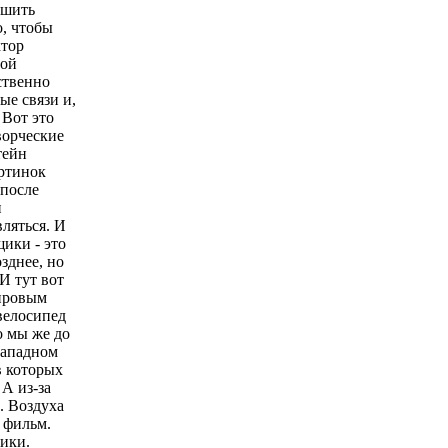
ушить
о, чтобы
ктор
лой
ственно
ые связи и,
 Вот это
ворческие
тейн
артинок
 после
и
ляться. И
ики - это
зднее, но
И тут вот
мировым
велосипед
о мы же до
западном
в которых
 А из-за
. Воздуха
т фильм.
лики.