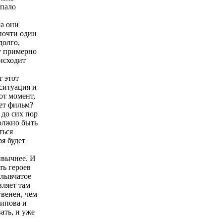
опало
ка они
 почти один
долго,
зу примерно
оисходит
т этот
 ситуация и
от момент,
ет фильм?
 до сих пор
должно быть
ться
ря будет
ивычнее. И
ть героев
плывчатое
вляет там
твенен, чем
сипова и
ать, и уже