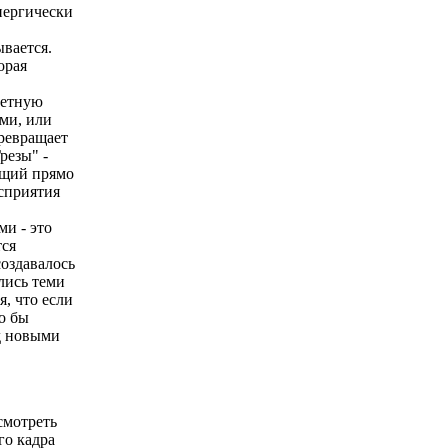
нергически
ывается.
орая
ретную
ами, или
превращает
резы" -
ющий прямо
сприятия
ми - это
тся
создавалось
ались теми
я, что если
о бы
д новыми
смотреть
го кадра