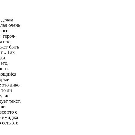
 делам
елал очень
рого
, героя-
я нас
ожет быть
... Так
ди,
 это,
ости.
вающийся
торые
 это дико
 то ли
ругие
ует текст.
аши
все это с
го имиджа
 есть это