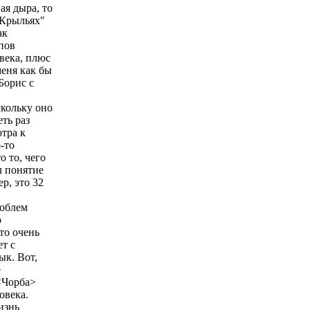
ая дыра, то
 "Крыльях"
ак
пов
века, плюс
меня как бы
Борис с
скольку оно
ть раз
тра к
-то
 то, чего
л понятие
р, это 32
роблем
о
то очень
т с
ык. Вот,
е
<Чорба>
овека.
изнь