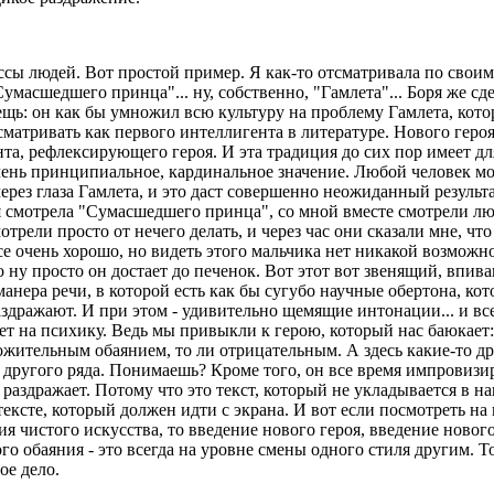
сы людей. Вот простой пример. Я как-то отсматривала по своим
умасшедшего принца"... ну, собственно, "Гамлета"... Боря же сд
щь: он как бы умножил всю культуру на проблему Гамлета, кото
матривать как первого интеллигента в литературе. Нового героя
та, рефлексирующего героя. И эта традиция до сих пор имеет дл
чень принципиальное, кардинальное значение. Любой человек м
ерез глаза Гамлета, и это даст совершенно неожиданный результат
 я смотрела "Сумасшедшего принца", со мной вместе смотрели лю
отрели просто от нечего делать, и через час они сказали мне, что
се очень хорошо, но видеть этого мальчика нет никакой возможн
 ну просто он достает до печенок. Вот этот вот звенящий, впи
 манера речи, в которой есть как бы сугубо научные обертона, ко
здражают. И при этом - удивительно щемящие интонации... и все
ет на психику. Ведь мы привыкли к герою, который нас баюкает:
жительным обаянием, то ли отрицательным. А здесь какие-то д
 другого ряда. Понимаешь? Кроме того, он все время импровизир
 раздражает. Потому что это текст, который не укладывается в н
тексте, который должен идти с экрана. И вот если посмотреть на 
ия чистого искусства, то введение нового героя, введение ново
ого обаяния - это всегда на уровне смены одного стиля другим. То
ое дело.