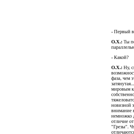
-
Первый во
О.Х.:
Ты по
параллельн
-
Какой?
О.Х.:
Ну, с
возможност
фаза, чем 
затянутая.
мировым к
собственно
тяжеловато
новизной э
внимание н
немножко д
отличие о
"Грезы". Ч
отличаются