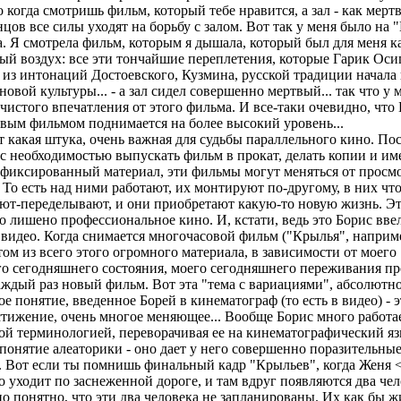
 когда смотришь фильм, который тебе нравится, а зал - как мертв
нцов все силы уходят на борьбу с залом. Вот так у меня было на
 Я смотрела фильм, которым я дышала, который был для меня к
ый воздух: все эти тончайшие переплетения, которые Гарик Оси
 из интонаций Достоевского, Кузмина, русской традиции начала 
 новой культуры... - а зал сидел совершенно мертвый... так что у 
 чистого впечатления от этого фильма. И все-таки очевидно, что 
вым фильмом поднимается на более высокий уровень...
т какая штука, очень важная для судьбы параллельного кино. По
 с необходимостью выпускать фильм в прокат, делать копии и име
афиксированный материал, эти фильмы могут меняться от просмо
 То есть над ними работают, их монтируют по-другому, в них что
ют-переделывают, и они приобретают какую-то новую жизнь. Это
 лишено профессиональное кино. И, кстати, ведь это Борис вве
видео. Когда снимается многочасовой фильм ("Крылья", наприме
отом из всего этого огромного материала, в зависимости от моего
го сегодняшнего состояния, моего сегодняшнего переживания п
аждый раз новый фильм. Вот эта "тема с вариациями", абсолютн
е понятие, введенное Борей в кинематограф (то есть в видео) - э
тижение, очень многое меняющее... Вообще Борис много работае
й терминологией, переворачивая ее на кинематографический яз
понятие алеаторики - оно дает у него совершенно поразительны
. Вот если ты помнишь финальный кадр "Крыльев", когда Женя 
о уходит по заснеженной дороге, и там вдруг появляются два чел
 понятно, что эти два человека не запланированы. Их как бы ж