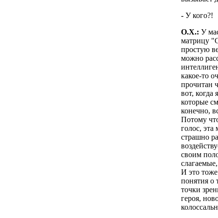
-
У кого?!
О.Х.:
У мас
матрицу "С
простую ве
можно расс
интеллиген
какое-то о
прочитан ч
вот, когда
которые см
конечно, в
Потому что
голос, эта
страшно ра
воздейству
своим поло
слагаемые,
И это тоже
понятия о 
точки зрен
героя, нов
колоссальн