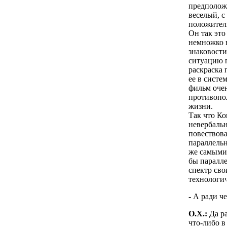
предположи
веселый, с
положитель
Он так это
немножко в
знаковости
ситуацию п
раскраска 
ее в систе
фильм оче
противопо
жизни.
Так что Ко
невербальн
повествова
параллельн
же самыми,
бы паралле
спектр св
технологич
-
А ради че
О.Х.:
Да ра
что-либо в