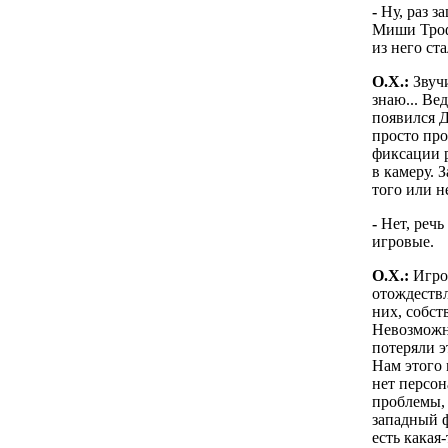
-
Ну, раз з
Миши Трофи
из него ст
О.Х.:
Звучи
знаю... Ве
появился Д
просто пр
фиксации р
в камеру. 
того или н
-
Нет, речь
игровые.
О.Х.:
Игров
отождествл
них, собст
Невозможн
потеряли э
Нам этого 
нет персон
проблемы, 
западный ф
есть какая