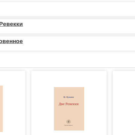
Ревекки
овенное