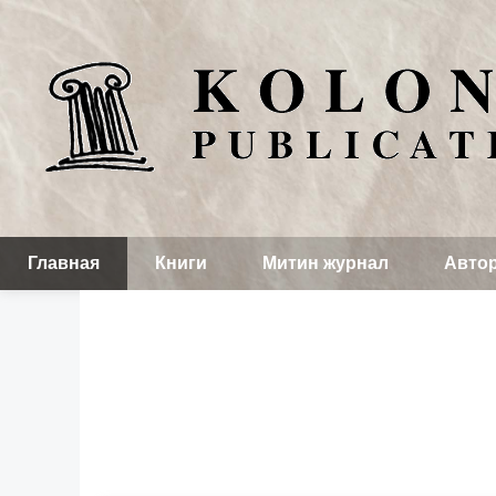
Главная
Книги
Митин журнал
Авто