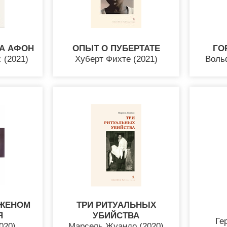
А АФОН
ОПЫТ О ПУБЕРТАТЕ
ГО
 (2021)
Хуберт Фихте (2021)
Вольф
ЭЖЕНОМ
ТРИ РИТУАЛЬНЫХ
Я
УБИЙСТВА
Ге
020)
Марсель Жуандо (2020)